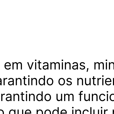
a em vitaminas, mi
arantindo os nutrie
arantindo um func
o que pode incluir