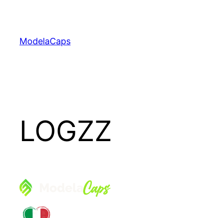
Saltar
para
o
ModelaCaps
conteúdo
LOGZZ