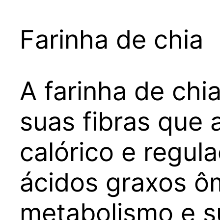
Farinha de chia
A farinha de chi
suas fibras que
calórico e regul
ácidos graxos ô
metabolismo e s