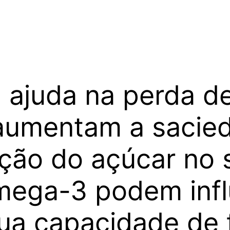
a ajuda na perda d
 aumentam a sacied
ação do açúcar no
mega-3 podem infl
ua capacidade de 