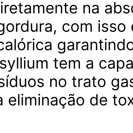
diretamente na ab
ordura, com isso 
calórica garantind
syllium tem a capa
síduos no trato gas
a eliminação de to